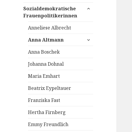
untermenü
Sozialdemokratische
öffnen
Frauenpolitikerinnen
Anneliese Albrecht
untermenü
Anna Altmann
öffnen
Anna Boschek
Johanna Dohnal
Maria Emhart
Beatrix Eypeltauer
Franziska Fast
Hertha Firnberg
Emmy Freundlich