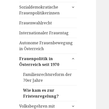
untermenü
Sozialdemokratische
öffnen
Frauenpolitikerinnen
Frauenwahlrecht
Internationaler Frauentag
Autonome Frauenbewegung
in Österreich
untermenü
Frauenpolitik in
öffnen
Österreich seit 1970
Familienrechtsreform der
70er Jahre
Wie kam es zur
Fristenregelung?
untermenü
Volksbegehren mit